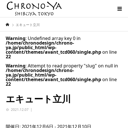
エキュート立川
Warning
: Undefined array key 0 in
/home/chronodesign/chrono-
ya.jp/public_html/wp-
content/themes/avant_tcd060/single.php
on line
22
Warning
: Attempt to read property "slug" on null in
/home/chronodesign/chrono-
ya.jp/public_html/wp-
content/themes/avant_tcd060/single.php
on line
22
エキュート立川
2021.12.07
開催日: 2021年12月6日 - 2021年12月10日