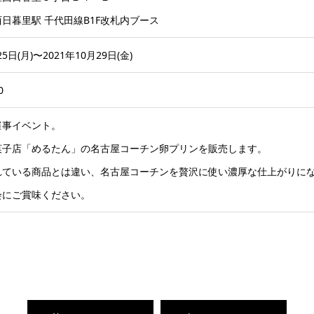
日暮里駅 千代田線B1F改札内ブース
25日(月)〜2021年10月29日(金)
0
催事イベント。
菓子店「めるたん」の名古屋コーチン卵プリンを販売します。
れている商品とは違い、名古屋コーチンを贅沢に使い濃厚な仕上がりに
会にご賞味ください。