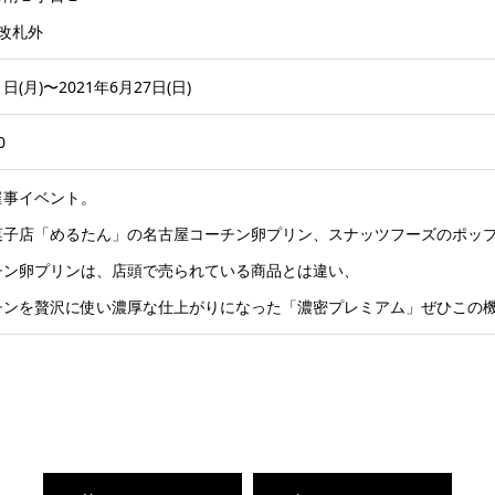
 改札外
1日(月)〜2021年6月27日(日)
0
催事イベント。
菓子店「めるたん」の名古屋コーチン卵プリン、スナッツフーズのポッ
チン卵プリンは、店頭で売られている商品とは違い、
チンを贅沢に使い濃厚な仕上がりになった「濃密プレミアム」ぜひこの